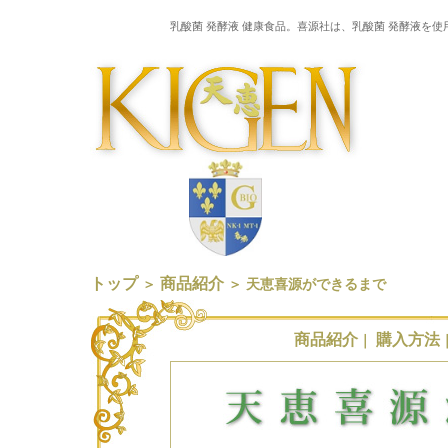
乳酸菌 発酵液 健康食品。
喜源社
は、乳酸菌 発酵液を
トップ
商品紹介
＞
＞ 天恵喜源ができるまで
商品紹介
購入方法
｜